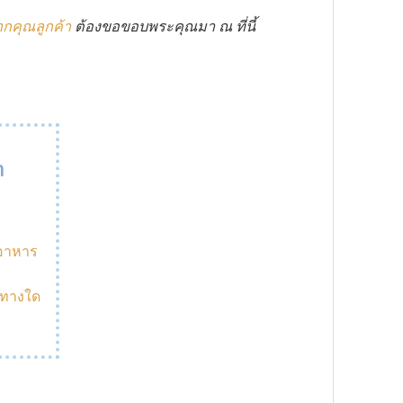
ากคุณลูกค้า
ต้องขอขอบพระคุณมา ณ ที่นี้
า
้อาหาร
งทางใด
ม