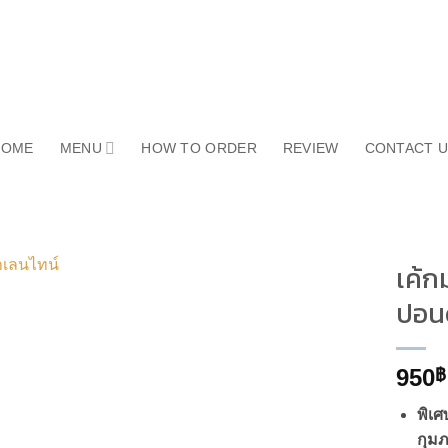
HOME
MENU
HOW TO ORDER
REVIEW
CONTACT 
เค้ก
ปอน
950
฿
พิเศ
กุมภ