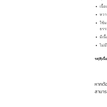
เนื้
หวาน
ใช้
ธรรม
มีเน
ไม่ม
รส(สี)เนื้
หากต้
สามารถ