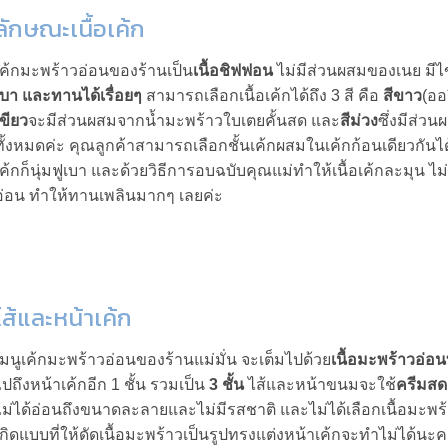
ลักษณะเนื้อเค้ก
เค้กมะพร้าวอ่อนของร้านเป็น
เนื้อชิฟฟอน
ไม่มีส่วนผสมของเนย มีไข
เบา และทานได้เรื่อยๆ
สามารถเลือกเนื้อเค้กได้ถึง 3 สี คือ
สีขาว
(ออ
เขียว
จะมีส่วนผสมจากน้ำมะพร้าวใบเตยคั้นสด และ
สีม่วง
ซึ่งมีส่วน
ทั้งหมดค่ะ คุณลูกค้าสามารถเลือกชั้นเค้กผสมในเค้กก้อนเดียวกันได้ 
เค้กก็นุ่มฟูเบา และด้วยวิธีการอบฉบับคุณแม่ทำให้เนื้อเค้กละมุน ไ
อ่อน ทำให้ทานเพลินมากๆ เลยค่ะ
ไส้และหน้าเค้ก
เมนูเค้กมะพร้าวอ่อนของร้านแม่มั่น จะเต็มไปด้วย
เนื้อมะพร้าวอ่อนท
ไปถึงหน้าเค้กอีก 1 ชั้น รวมเป็น
3 ชั้น
ไส้และหน้าขนมจะใช้
ครีมสด
ไม่ได้อ่อนถึงขนาดละลายและไม่มีรสชาติ และไม่ได้เลือกเนื้อมะพร้า
เกิดแบบที่ให้ดัดเนื้อมะพร้าวเป็นรูปทรงแต่งหน้าเค้กจะทำไม่ได้น