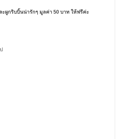
ูกริบบิ้นน่ารักๆ มูลค่า 50 บาท ให้ฟรีค่ะ
ูป