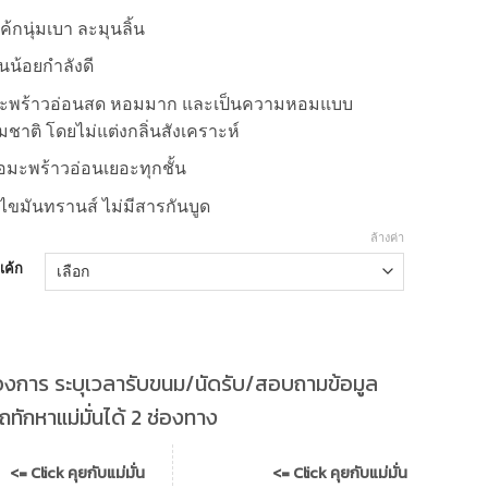
อเค้กนุ่มเบา ละมุนลิ้น
น้อยกำลังดี
มะพร้าวอ่อนสด หอมมาก และเป็นความหอมแบบ
ชาติ โดยไม่แต่งกลิ่นสังเคราะห์
ื้อมะพร้าวอ่อนเยอะทุกชั้น
ีไขมันทรานส์ ไม่มีสารกันบูด
ล้างค่า
อเค้ก
องการ ระบุเวลารับขนม/นัดรับ/สอบถามข้อมูล
ทักหาแม่มั่นได้ 2 ช่องทาง
<= Click คุยกับแม่มั่น
<= Click คุยกับแม่มั่น