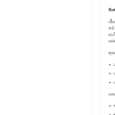
พิเ
เนื
หน้
อบใ
แม่
คุณ
และ