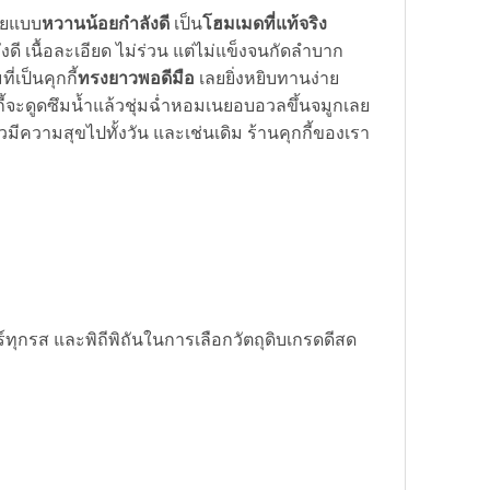
อยแบบ
หวานน้อยกำลังดี
เป็น
โฮมเมดที่แท้จริง
ังดี เนื้อละเอียด ไม่ร่วน แต่ไม่แข็งจนกัดลำบาก
่เป็นคุกกี้
ทรงยาวพอดีมือ
เลยยิ่งหยิบทานง่าย
กี้จะดูดซึมน้ำแล้วชุ่มฉ่ำหอมเนยอบอวลขึ้นจมูกเลย
วมีความสุขไปทั้งวัน และเช่นเดิม ร้านคุกกี้ของเรา
์ทุกรส และพิถีพิถันในการเลือกวัตถุดิบเกรดดีสด