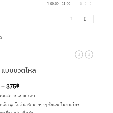
09:00 - 21:00
US
ี้ แบบขวดโหล
Price
–
375
฿
range:
กี้เนยสด อบแบบกรอบ
299฿
through
เล็ก ผูกโบว์ น่ารักมากๆๆๆ ซื้อแจกไม่อายใคร
375฿