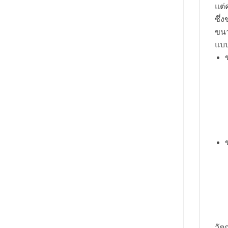
แต่
ซึ่
ขนา
แบบ
วัต