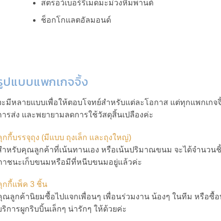
สตรอว์เบอร์รีเม็ดมะม่วงหิมพานต์
ช็อกโกแลตอัลมอนด์
รูปแบบแพกเกจจิ้ง
จะมีหลายแบบเพื่อให้ตอบโจทย์สำหรับแต่ละโอกาส แต่ทุกแพกเกจจิ
การส่ง และพยายามลดการใช้วัสดุสิ้นเปลืองค่ะ
ุกกี้บรรจุถุง (มีแบบ ถุงเล็ก
และถุงใหญ่)
สำหรับคุณลูกค้าที่เน้นทานเอง หรือเน้นปริมาณขนม จะได้จำนวนชิ
ภาชนะเก็บขนมหรือมีที่หนีบขนมอยู่แล้วค่ะ
ุกกี้แพ็ค 3 ชิ้น
คุณลูกค้านิยมซื้อไปแจกเพื่อนๆ เพื่อนร่วมงาน น้องๆ ในทีม หรือ
บริการผูกริบบิ้นเล็กๆ น่ารักๆ ให้ด้วยค่ะ