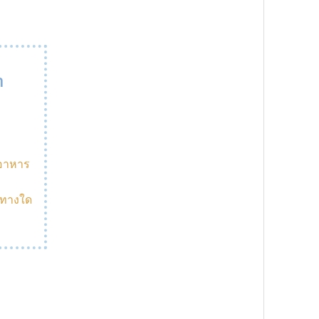
า
้อาหาร
งทางใด
ม