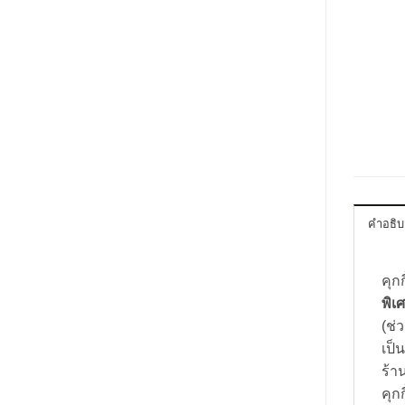
คำอธิ
คุก
พิเ
(ช่
เป็
ร้า
คุก