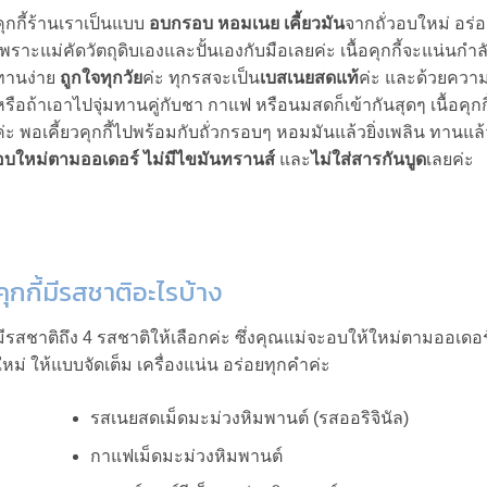
คุกกี้ร้านเราเป็นแบบ
อบกรอบ หอมเนย เคี้ยวมัน
จากถั่วอบใหม่ อร่
เพราะแม่คัดวัตถุดิบเองและปั้นเองกับมือเลยค่ะ เนื้อคุกกี้จะแน่นกำล
ทานง่าย
ถูกใจทุกวัย
ค่ะ ทุกรสจะเป็น
เบสเนยสดแท้
ค่ะ และด้วยความที
หรือถ้าเอาไปจุ่มทานคู่กับชา กาแฟ หรือนมสดก็เข้ากันสุดๆ เนื้อคุก
ค่ะ พอเคี้ยวคุกกี้ไปพร้อมกับถั่วกรอบๆ หอมมันแล้วยิ่งเพลิน ทานแล้
อบใหม่ตามออเดอร์
ไม่มีไขมันทรานส์
และ
ไม่ใส่สารกันบูด
เลยค่ะ
คุกกี้มีรสชาติอะไรบ้าง
มีรสชาติถึง 4 รสชาติให้เลือกค่ะ ซึ่งคุณแม่จะอบให้ใหม่ตามออเดอร
ใหม่ ให้แบบจัดเต็ม เครื่องแน่น อร่อยทุกคำค่ะ
รสเนยสดเม็ดมะม่วงหิมพานต์ (รสออริจินัล)
กาแฟเม็ดมะม่วงหิมพานต์