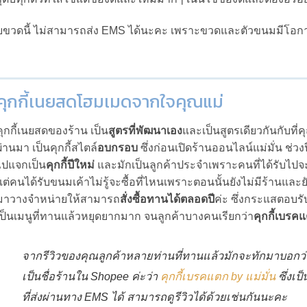
ขวดนี้ ไม่สามารถส่ง EMS ได้นะคะ เพราะขวดและตัวขนมมีโอกา
คุกกี้เนยสดโฮมเมดจากใจคุณแม่
คุกกี้เนยสดของร้าน เป็น
สูตรที่พัฒนาเอง
และเป็นสูตรเดียวกันกับท
ผ่านมา เป็นคุกกี้สไตล์
อบกรอบ
ซึ่งก่อนเปิดร้านออนไลน์แม่มั่น ช่วงป
ไปแจกเป็น
คุกกี้ปีใหม่
และมักเป็นลูกค้าประจำเพราะคนที่ได้รับไปจะ
แต่คนได้รับขนมเค้าไม่รู้จะซื้อที่ไหนเพราะตอนนั้นยังไม่มีร้านและย
มาวางจำหน่ายให้สามารถ
สั่งซื้อทานได้ตลอดปี
ค่ะ ซึ่งกระแสตอบรับ
เป็นเมนูที่ทานแล้วหยุดยากมาก จนลูกค้าบางคนเรียกว่า
คุกกี้เบรค
จากรีวิวของคุณลูกค้าหลายท่านที่ทานแล้วมักจะทักมาบอกว่า
เป็นชื่อร้านใน Shopee ค่ะว่า
คุกกี้เบรคแตก by แม่มั่น
ซึ่งเป
ที่ส่งผ่านทาง EMS ได้ สามารถดูรีวิวได้ด้วยเช่นกันนะคะ