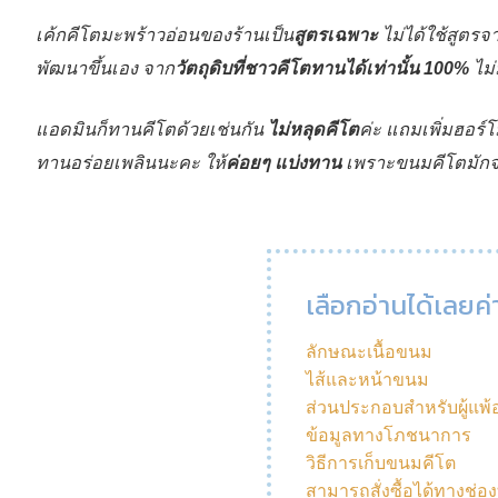
เค้กคีโตมะพร้าวอ่อนของร้านเป็น
สูตรเฉพาะ
ไม่ได้ใช้สูตรจา
พัฒนาขึ้นเอง จาก
วัตถุดิบที่ชาวคีโตทานได้เท่านั้น 100%
ไม่
แอดมินก็ทานคีโตด้วยเช่นกัน
ไม่หลุดคีโต
ค่ะ แถมเพิ่มฮอร์
ทานอร่อยเพลินนะคะ ให้
ค่อยๆ แบ่งทาน
เพราะขนมคีโตมักจะ
เลือกอ่านได้เลยค่
ลักษณะเนื้อขนม
ไส้และหน้าขนม
ส่วนประกอบสำหรับผู้แพ
ข้อมูลทางโภชนาการ
วิธีการเก็บขนมคีโต
สามารถสั่งซื้อได้ทางช่อ