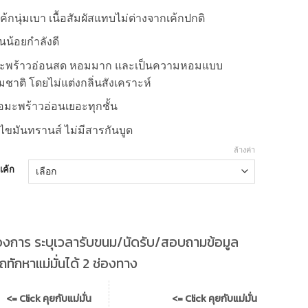
อเค้กนุ่มเบา เนื้อสัมผัสแทบไม่ต่างจากเค้กปกติ
น้อยกำลังดี
มะพร้าวอ่อนสด หอมมาก และเป็นความหอมแบบ
ชาติ โดยไม่แต่งกลิ่นสังเคราะห์
ื้อมะพร้าวอ่อนเยอะทุกชั้น
ีไขมันทรานส์ ไม่มีสารกันบูด
ล้างค่า
อเค้ก
องการ ระบุเวลารับขนม/นัดรับ/สอบถามข้อมูล
ทักหาแม่มั่นได้ 2 ช่องทาง
<= Click คุยกับแม่มั่น
<= Click คุยกับแม่มั่น