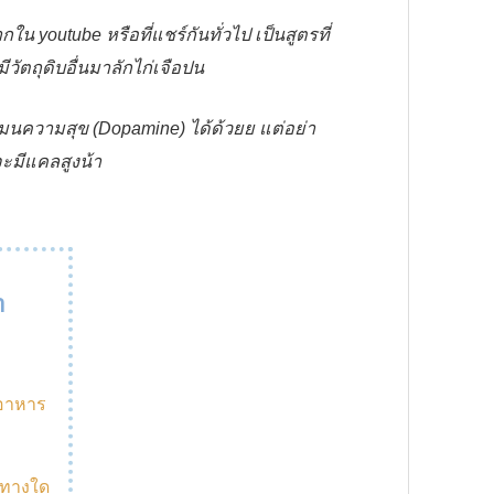
กใน youtube หรือที่แชร์กันทั่วไป เป็นสูตรที่
มีวัตถุดิบอื่นมาลักไก่เจือปน
โมนความสุข (Dopamine) ได้ด้วยย แต่อย่า
มีแคลสูงน้า
า
้อาหาร
งทางใด