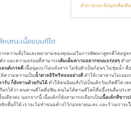
คำถามและข้อมูลเพิ่มเติ
ลักษณะเนื้อขนมคีโต
จากความตั้งใจและพยายามของคุณแม่ในการพัฒนาสูตรคีโตอยู่หลายร
เค้ก และความอร่อยที่สามารถ
เติมเต็มความอยากขนมอร่อยๆ
สำหรั
มอนด์เกรดดี
เนื้อนุ่มเบาไม่แห้งสาก ไม่จับตัวเป็นก้อนๆ ไม่ชุ่มน้ำ 
ให้ความหวานเป็น
น้ำตาลอิริทริทอลอย่างดี
ทำให้เวลาทานไม่เจอเก
คาร์บ ก็ยังทานด้วยกันได้
ทำให้คนนิยมสั่งไปเป็นเค้กวันเกิดคีโต เ
เรียกได้ว่า คนทานคีโตคือฟิน คนไม่ได้ทานคีโตก็คืออึ้งจนลืมประ
ชิ้นเดียวค่ะ นอกจากนี้ เนื้อเค้กก็ยังสามารถเลือกเป็น
เนื้อเค้กสีขาวป
สลับชั้นก็ได้ เราจะไม่ทำขนมค้างไว้ก่อนขายนะคะ และร้านเราจะ
ไ