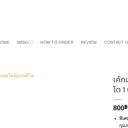
HOME
MENU
HOW TO ORDER
REVIEW
CONTACT 
เค้ก
โต 1
800
฿
พิเศ
กุมภ