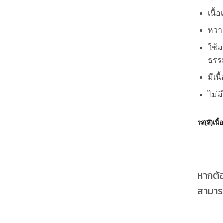
เนื้
หวาน
ใช้
ธรรม
มีเน
ไม่ม
รส(สี)เนื้
หากต้
สามารถ