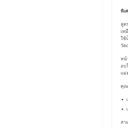
พิเ
สูต
เหม
ใช้
วัต
หน้
อบใ
แม่
คุณ
สาม