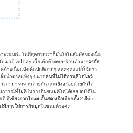
ม
อบค่ะ ในที่สุดพวกเราก็มั่นใจในสัมผัสของเนื้อ
บเผ่าคีโตได้ค่ะ เนื้อเค้กคีโตของร้านทำจาก
ผงอัล
คือคล้ายเนื้อแป้งเค้กปกติมากๆ และคุณแม่ก็ใช้สาร
ล็ดน้ำตาลแข็งๆ ขนาด
คนที่ไม่ได้ทานคีโตโลว์
พราะสามารถทานด้วยกัน แถมยังอร่อยด้วยกันได้
สบการณ์ที่ไม่ดีในการกินขนมคีโตได้เลย จบได้ใน
กติ สีเขียวจากใบเตยคั้นสด หรือเลือกทั้ง 2 สี
ทำ
ม่มีการใส่สารกันบูด
ในขนมด้วยค่ะ