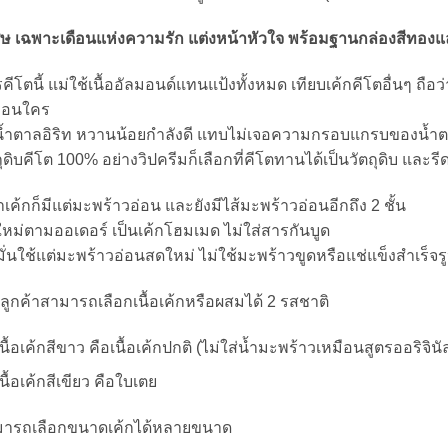
ศษ เฉพาะเดือนแห่งความรัก แต่งหน้าหัวใจ พร้อมฐานกล่องสีทองและผ
รคีโตนี้ แม่ใช้เนื้ออัลมอนด์แทนแป้งทั้งหมด เทียบเค้กคีโตอื่นๆ ถือว
ือนใคร
น้ำตาลอิริท หวานน้อยกำลังดี แทบไม่เจอความกรอบแกรบของน้ำต
ถุดิบคีโต 100% อย่างวิปครีมก็เลือกที่คีโตทานได้เป็นวัตถุดิบ และรี
าเค้กก็มีแต่มะพร้าวอ่อน และยังมีไส้มะพร้าวอ่อนอีกถึง 2 ชั้น
หม่ตามออเดอร์ เป็นเค้กโฮมเมด ไม่ใส่สารกันบูด
มั่นใช้แต่มะพร้าวอ่อนสดใหม่ ไม่ใช้มะพร้าวขูดหรือแช่แข็งสำเร็จร
ลูกค้าสามารถเลือกเนื้อเค้กหรือผสมได้ 2 รสชาติ
เนื้อเค้กสีขาว คือเนื้อเค้กปกติ (ไม่ใส่น้ำมะพร้าวเหมือนสูตรออริจินั
เนื้อเค้กสีเขียว คือใบเตย
ารถเลือกขนาดเค้กได้หลายขนาด