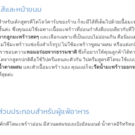
ไส้และหน้าขนม
สำหรับเค้กสูตรคีโตโลว์คาร์บของร้าน ก็จะมีไส้ที่เต็มไปด้วยเนื้อมะ
ชั้นค่ะ ซึ่งคุณแม่ใช้เฉพาะเนื้อมะพร้าวที่อ่อนกำลังดีแบบเดียวกับที่
จากลูกมะพร้าวสดๆ
และเลือกเฉพาะที่เป็นแบบไม่อ่อนเกิน คือนิ่มแต่ย
ไม่ใช้มะพร้าวแช่แข็งสำเร็จรูป ไม่ใช้มะพร้าวขูดมาผสม หรือแต่ง
เราชอบความ
หอมอร่อยจากธรรมชาติ
ซึ่งก็อยากให้คุณลูกค้าได้
โตจากสูตรปกติคือใช้วิปครีมคนละตัวกัน วิปครีมสูตรคีโตจะใช้แบบท
น้ำตาลผสม
และตัวเนื้อมะพร้าวเอง คุณแม่ก็จะ
รีดน้ำมะพร้าวออกจ
ี่สุดค่ะ
ส่วนประกอบสำหรับผู้แพ้อาหาร
เค้กคีโตมะพร้าวอ่อน มีส่วนผสมของแป้งอัลมอนด์ น้ำตาลอิริทริทอ