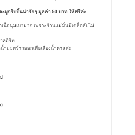
ูกริบบิ้นน่ารักๆ มูลค่า 50 บาท ให้ฟรีค่ะ
่าเนื้อนุ่มเบามาก เพราะร้านแม่มั่นมีเคล็ดลับไม่
าลอิริท
ดน้ำมะพร้าวออกเพื่อเลี่ยงน้ำตาลค่ะ
ูป
ล)