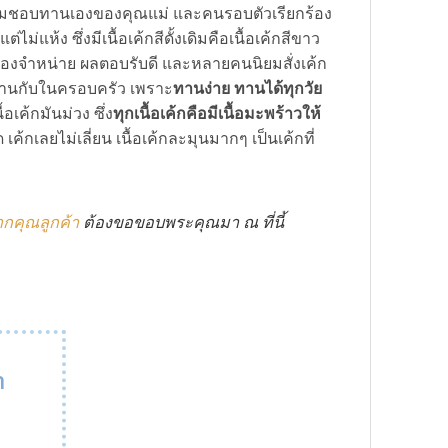
ามชอบทานเองของคุณแม่ และคนรอบตัวเรียกร้อง
ม่แห้ง ซึ่งมีเนื้อเค้กสีดั้งเดิมคือเนื้อเค้กสีขาว
มื่อลองจำหน่าย ผลตอบรับดี และหลายคนนิยมสั่งเค้ก
ื้อทานกับในครอบครัว เพราะ
ทานง่าย ทานได้ทุกวัย
้อเค้กมันม่วง ซึ่ง
ทุกเนื้อเค้กคือมีเนื้อมะพร้าวให้
้กเลยไม่เลี่ยน เนื้อเค้กละมุนมากๆ เป็นเค้กที่
ากคุณลูกค้า
ต้องขอขอบพระคุณมา ณ ที่นี้
า