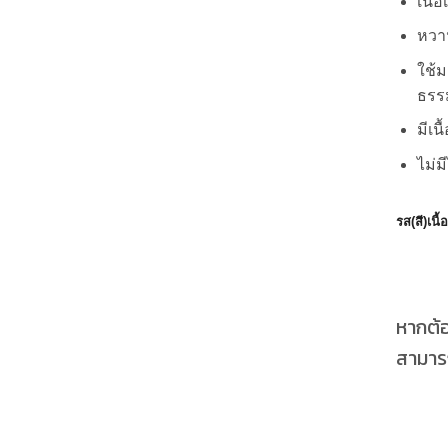
เนื้
หวาน
ใช้
ธรรม
มีเน
ไม่ม
รส(สี)เนื้
หากต้
สามารถ