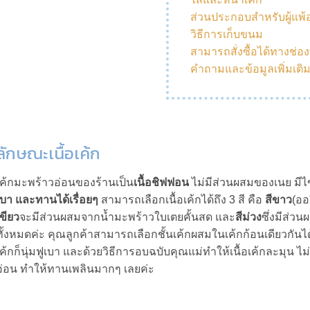
ส่วนประกอบสำหรับผู้แพ
วิธีการเก็บขนม
สามารถสั่งซื้อได้ทางช่อ
คำถามและข้อมูลเพิ่มเติ
ลักษณะเนื้อเค้ก
เค้กมะพร้าวอ่อนของร้านเป็น
เนื้อชิฟฟอน
ไม่มีส่วนผสมของเนย มีไข
เบา และทานได้เรื่อยๆ
สามารถเลือกเนื้อเค้กได้ถึง 3 สี คือ
สีขาว
(ออ
เขียว
จะมีส่วนผสมจากน้ำมะพร้าวใบเตยคั้นสด และ
สีม่วง
ซึ่งมีส่วน
ทั้งหมดค่ะ คุณลูกค้าสามารถเลือกชั้นเค้กผสมในเค้กก้อนเดียวกันได้ 
เค้กก็นุ่มฟูเบา และด้วยวิธีการอบฉบับคุณแม่ทำให้เนื้อเค้กละมุน ไ
อ่อน ทำให้ทานเพลินมากๆ เลยค่ะ