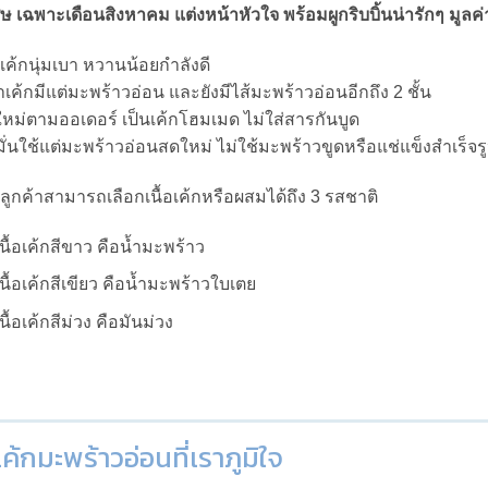
ศษ เฉพาะเดือนสิงหาคม แต่งหน้าหัวใจ พร้อมผูกริบบิ้นน่ารักๆ มูลค่
้อเค้กนุ่มเบา หวานน้อยกำลังดี
าเค้กมีแต่มะพร้าวอ่อน และยังมีไส้มะพร้าวอ่อนอีกถึง 2 ชั้น
หม่ตามออเดอร์ เป็นเค้กโฮมเมด ไม่ใส่สารกันบูด
มั่นใช้แต่มะพร้าวอ่อนสดใหม่ ไม่ใช้มะพร้าวขูดหรือแช่แข็งสำเร็จร
ลูกค้าสามารถเลือกเนื้อเค้กหรือผสมได้ถึง 3 รสชาติ
เนื้อเค้กสีขาว คือน้ำมะพร้าว
เนื้อเค้กสีเขียว คือน้ำมะพร้าวใบเตย
เนื้อเค้กสีม่วง คือมันม่วง
เค้กมะพร้าวอ่อนที่เราภูมิใจ