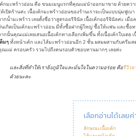
เค้กมะพร้าวอ่อน คือ ขนมเมนูแรกที่คุณแม่นำออกมาขาย ด้วยคว
ให้เปิดร้านค่ะ เนื้อเค้กมะพร้าวอ่อนของร้านเราจะเป็นแบบนุ่มฟูเบา แต่ไ
จากน้ำมะพร้าว เลยตั้งชื่อว่าสูตรออริจินัล เนื้อเค้กออริจินัลค่ะ เ
วันเกิดเป็นเค้กมะพร้าวอ่อน มีทั้งซื้อฝากผู้ใหญ่ ซื้อให้แฟน และซ
จากนั้นคุณแม่เลยเสนอเนื้อเค้กทางเลือกเพิ่มขึ้น ทั้งเนื้อเค้กใบเตย เนื
เต็มๆ
ทั้งหน้าเค้ก และไส้มะพร้าวอ่อนอีก 2 ชั้น ผสมผสานกับครีมสด เค
คุณแม่ ครอบครัว รวมไปถึงคนรอบตัวชอบทานมากๆ เลยค่ะ
และสิ่งที่ทำให้เรายิ่งภูมิใจและมั่นใจในความอร่อย คือ
รีวิวจ
ด้วยนะคะ
เลือกอ่านได้เลยค่
ลักษณะเนื้อเค้ก
ไส้และหน้าเค้ก