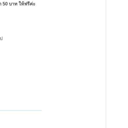
า 50 บาท ให้ฟรีค่ะ
ูป