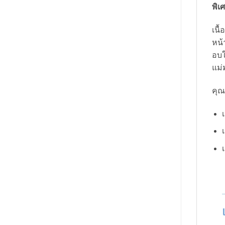
พิเ
เนื
หน้
อบใ
แม่
คุณ