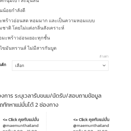
อเค้กนุ่มเบา ละมุนลิ้น
น้อยกำลังดี
มะพร้าวอ่อนสด หอมมาก และเป็นความหอมแบบ
ชาติ โดยไม่แต่งกลิ่นสังเคราะห์
ื้อมะพร้าวอ่อนเยอะทุกชั้น
ีไขมันทรานส์ ไม่มีสารกันบูด
ล้างค่า
อเค้ก
องการ ระบุเวลารับขนม/นัดรับ/สอบถามข้อมูล
ทักหาแม่มั่นได้ 2 ช่องทาง
<= Click คุยกับแม่มั่น
<= Click คุยกับแม่มั่น
@maemunthailand
@maemunthailand