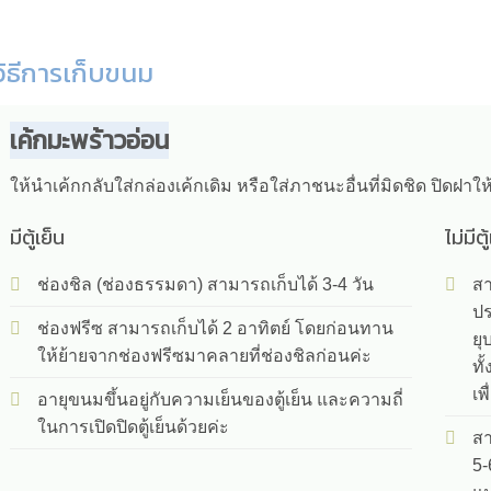
วิธีการเก็บขนม
เค้กมะพร้าวอ่อน
ให้นำเค้กกลับใส่กล่องเค้กเดิม หรือใส่ภาชนะอื่นที่มิดชิด ปิดฝา
มีตู้เย็น
ไม่มีตู
ช่องชิล (ช่องธรรมดา) สามารถเก็บได้ 3-4 วัน
สา
ปร
ช่องฟรีซ สามารถเก็บได้ 2 อาทิตย์ โดยก่อนทาน
ยุ
ให้ย้ายจากช่องฟรีซมาคลายที่ช่องชิลก่อนค่ะ
ทั
เพ
อายุขนมขึ้นอยู่กับความเย็นของตู้เย็น และความถี่
ในการเปิดปิดตู้เย็นด้วยค่ะ
สา
5-