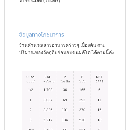
จากครีมสด (วิปแดรี่)
ข้อมูลทางโภชนาการ
ร้านคำนวณสารอาหารคร่าวๆ เบื้องต้น ตาม
ปริมาณของวัตถุดิบก่อนอบขนมคีโต ได้ตามนี้ค่ะ
ขนาด
CAL
P
F
NET
ปอนด์
พลังงาน
โปรตีน
ไขมัน
CARB
1/2
1,703
36
165
5
1
3,037
69
292
11
2
3,826
101
370
16
3
5,217
134
510
18