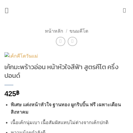
ข้าม
ไป
ยัง
เนื้อหา
หน้าหลัก
/
ขนมคีโต
เค้กมะพร้าวอ่อน หน้าหัวใจสีฟ้า สูตรคีโต ครึ่ง
ปอนด์
425
฿
พิเศษ แต่งหน้าหัวใจ ฐานทอง ผูกริบบิ้น ฟรี เฉพาะเดือน
สิงหาคม
เนื้อเค้กนุ่มเบา เนื้อสัมผัสแทบไม่ต่างจากเค้กปกติ
หวานน้อยกำลังดี