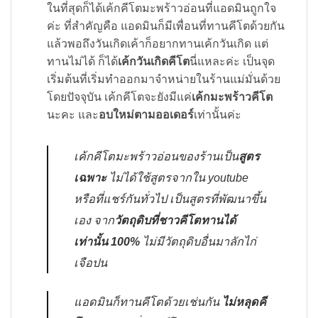
ในที่สุดก็ได้เค้กคีโตมะพร้าวอ่อนที่แอดมินถูกใจ
ค่ะ ที่สำคัญคือ แอดมินก็มีเพื่อนที่ทานคีโตด้วยกัน
แล้วพอถึงวันเกิดเค้าก็อยากทานเค้กวันเกิด แต่
ทานไม่ได้ ก็ได้
เค้กวันเกิดคีโต
นี่แหละค่ะ เป็นจุด
เริ่มต้นที่เริ่มทำออกมาจำหน่ายในร้านแม่มั่นด้วย
โดยปัจจุบัน เค้กคีโตจะยังมีแค่
เค้กมะพร้าวคีโต
นะคะ และ
อบใหม่ตามออเดอร์
เท่านั้นค่ะ
เค้กคีโตมะพร้าวอ่อนของร้านเป็น
สูตร
เฉพาะ
ไม่ได้ใช้สูตรจากใน youtube
หรือที่แชร์กันทั่วไป เป็นสูตรที่พัฒนาขึ้น
เอง จาก
วัตถุดิบที่ชาวคีโตทานได้
เท่านั้น 100%
ไม่มีวัตถุดิบอื่นมาลักไก่
เจือปน
แอดมินก็ทานคีโตด้วยเช่นกัน
ไม่หลุดคี