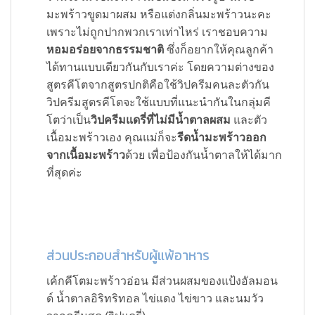
มะพร้าวขูดมาผสม หรือแต่งกลิ่นมะพร้าวนะคะ
เพราะไม่ถูกปากพวกเราเท่าไหร่ เราชอบความ
หอมอร่อยจากธรรมชาติ
ซึ่งก็อยากให้คุณลูกค้า
ได้ทานแบบเดียวกันกับเราค่ะ โดยความต่างของ
สูตรคีโตจากสูตรปกติคือใช้วิปครีมคนละตัวกัน
วิปครีมสูตรคีโตจะใช้แบบที่แนะนำกันในกลุ่มคี
โตว่าเป็น
วิปครีมแดรี่ที่ไม่มีน้ำตาลผสม
และตัว
เนื้อมะพร้าวเอง คุณแม่ก็จะ
รีดน้ำมะพร้าวออก
จากเนื้อมะพร้าว
ด้วย เพื่อป้องกันน้ำตาลให้ได้มาก
ที่สุดค่ะ
ส่วนประกอบสำหรับผู้แพ้อาหาร
เค้กคีโตมะพร้าวอ่อน มีส่วนผสมของแป้งอัลมอน
ด์ น้ำตาลอิริทริทอล ไข่แดง ไข่ขาว และนมวัว