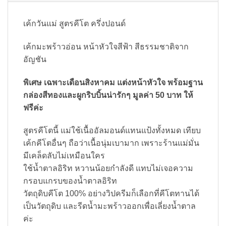
เค้กวันแม่ สูตรคีโต ครึ่งปอนด์
เค้กมะพร้าวอ่อน หน้าหัวใจสีฟ้า สีธรรมชาติจาก
อัญชัน
พิเศษ เฉพาะเดือนสิงหาคม แต่งหน้าหัวใจ พร้อมฐาน
กล่องสีทองและผูกริบบิ้นน่ารักๆ มูลค่า 50 บาท ให้
ฟรีค่ะ
สูตรคีโตนี้ แม่ใช้เนื้ออัลมอนด์แทนแป้งทั้งหมด เทียบ
เค้กคีโตอื่นๆ ถือว่าเนื้อนุ่มเบามาก เพราะร้านแม่มั่น
มีเคล็ดลับไม่เหมือนใคร
ใช้น้ำตาลอิริท หวานน้อยกำลังดี แทบไม่เจอความ
กรอบแกรบของน้ำตาลอิริท
วัตถุดิบคีโต 100% อย่างวิปครีมก็เลือกที่คีโตทานได้
เป็นวัตถุดิบ และรีดน้ำมะพร้าวออกเพื่อเลี่ยงน้ำตาล
ค่ะ