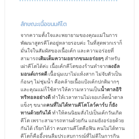
ลักษณะเนื้อขนมคีโต
จากความตั้งใจและพยายามของคุณแม่ในการ
พัฒนาสูตรคีโตอยู่หลายรอบค่ะ ในที่สุดพวกเราก็
มั่นใจในสัมผัสของเนื้อเค้ก และความอร่อยที่
สามารถ
เติมเต็มความอยากขนมอร่อยๆ
สำหรับ
เผ่าคีโตได้ค่ะ เนื้อเค้กคีโตของร้านทำจาก
ผงอัล
มอนด์เกรดดี
เนื้อนุ่มเบาไม่แห้งสาก ไม่จับตัวเป็น
ก้อนๆ ไม่ชุ่มน้ำ คือคล้ายเนื้อแป้งเค้กปกติมากๆ
และคุณแม่ก็ใช้สารให้ความหวานเป็น
น้ำตาลอิริ
ทริทอลอย่างดี
ทำให้เวลาทานไม่เจอเกล็ดน้ำตาล
แข็งๆ ขนาด
คนที่ไม่ได้ทานคีโตโลว์คาร์บ ก็ยัง
ทานด้วยกันได้
ทำให้คนนิยมสั่งไปเป็นเค้กวันเกิด
คีโต เพราะสามารถทานด้วยกัน แถมยังอร่อยด้วย
กันได้ เรียกได้ว่า คนทานคีโตคือฟิน คนไม่ได้ทาน
คีโตก็คืออึ้งจนลืมประสบการณ์ที่ไม่ดีในการกิน